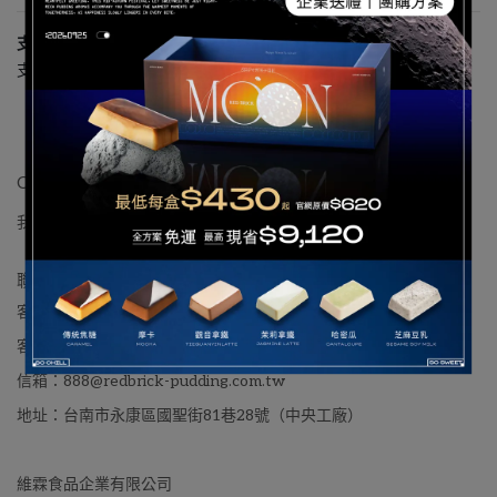
支付方式 ::
支援現金、實體信用卡付款服務
CONTACT
我的帳戶
會員福利
聯絡我們
合作洽詢
聯絡資訊
客服專線：06-2430115
客服時間：09:00-17:30
信箱：888@redbrick-pudding.com.tw
地址：台南市永康區國聖街81巷28號（中央工廠）
維霖食品企業有限公司 