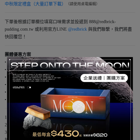
中秋限定禮盒（大量訂單下載）
（請
使用桌電編輯）
下單後
根據訂單欄位填寫口味需求並投遞到
888@redbrick-
pudding.com.tw
或利用官方LINE
@redbrick
與我們聯繫，我們將盡
快回覆您！
團體優惠方案
• 1盒︱620元／盒
• 2~5盒︱560元／盒 (現省120元起)
• 6~11盒︱520元／盒 (現省600元起)
• 12~23盒︱460元／盒 (現省1920元起)
• 24~47盒︱450元／盒 (現省4080元起)
• 48盒以上︱430元／盒 (現省9120起)
1.價格已含低溫宅配運費，冷藏食品不建議離島配送
2.限寄送同一地址可享優惠，若寄送不同地址請分開下單
3.以上為禮盒10入裝售價，裸裝需求請加入官方LINE（@redbrick）
協助為您報價